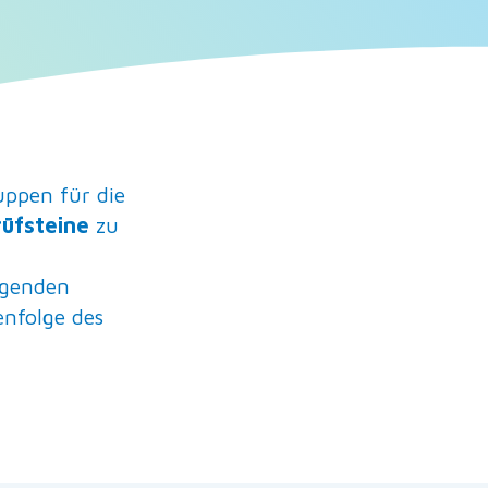
pen für die
üfsteine
zu
lgenden
enfolge des