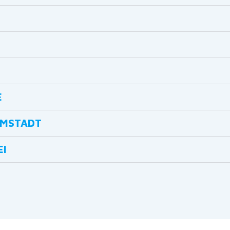
E
MSTADT
EI