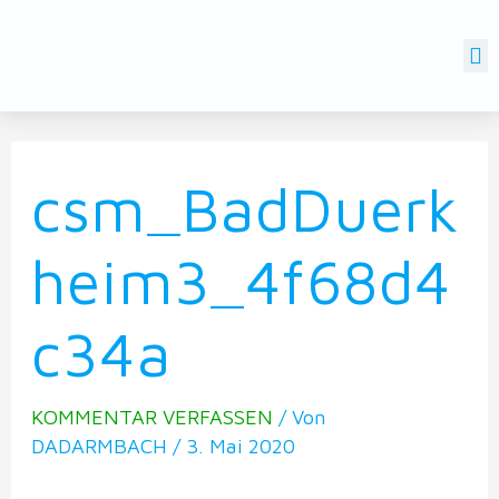
SCHLAUES WASSER DARMSTADT
csm_BadDuerk
heim3_4f68d4
c34a
KOMMENTAR VERFASSEN
/ Von
DADARMBACH
/
3. Mai 2020