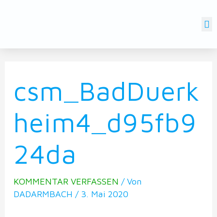
SCHLAUES WASSER DARMSTADT
csm_BadDuerk
heim4_d95fb9
24da
KOMMENTAR VERFASSEN
/ Von
DADARMBACH
/
3. Mai 2020