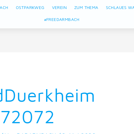
BACH
OSTPARKWEG
VEREIN
ZUM THEMA
SCHLAUES W
#FREEDARMBACH
dDuerkheim
c72072