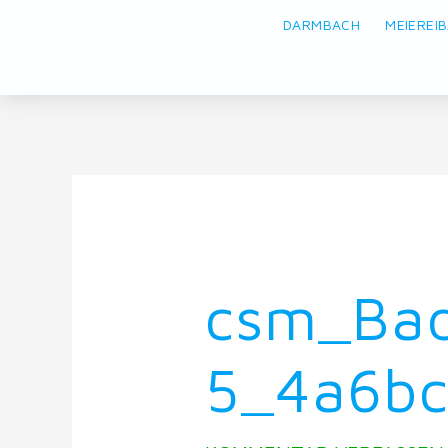
DARMBACH
MEIEREI
csm_Ba
5_4a6b