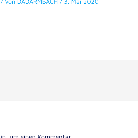
/ Von
DADARMBACH
/
3. Mai 2020
in, um einen Kommentar