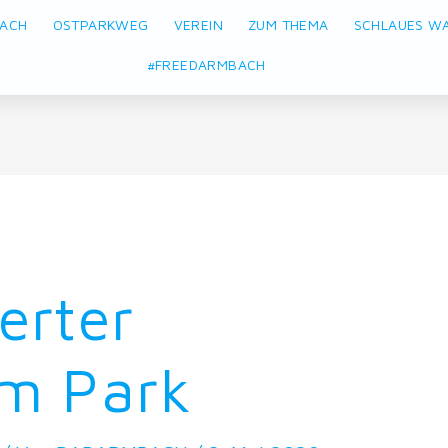
BACH
OSTPARKWEG
VEREIN
ZUM THEMA
SCHLAUES W
#FREEDARMBACH
erter
im Park